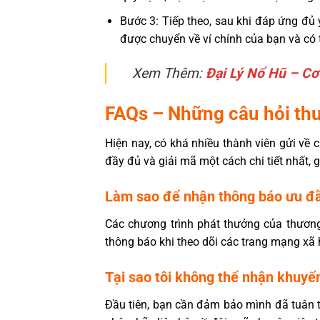
Bước 3: Tiếp theo, sau khi đáp ứng đủ
được chuyển về ví chính của bạn và có 
Xem Thêm:
Đại Lý Nổ Hũ – C
FAQs – Những câu hỏi th
Hiện nay, có khá nhiều thành viên gửi về 
đầy đủ và giải mã một cách chi tiết nhất, 
Làm sao để nhận thông báo ưu đã
Các chương trình phát thưởng của thương 
thông báo khi theo dõi các trang mạng xã 
Tại sao tôi không thể nhận khuyế
Đầu tiên, bạn cần đảm bảo mình đã tuân 