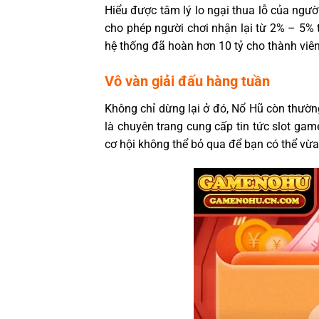
Hiểu được tâm lý lo ngại thua lỗ của ngư
cho phép người chơi nhận lại từ 2% – 5% t
hệ thống đã hoàn hơn 10 tỷ cho thành viên
Vô vàn giải đấu hàng tuần
Không chỉ dừng lại ở đó, Nổ Hũ còn thườn
là chuyên trang cung cấp tin tức slot ga
cơ hội không thể bỏ qua để bạn có thể vừa