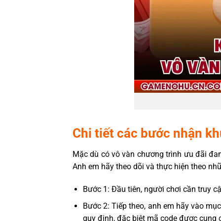
Chi tiết các bước nhận k
Mặc dù có vô vàn chương trình ưu đãi đa
Anh em hãy theo dõi và thực hiện theo nh
Bước 1: Đầu tiên, người chơi cần truy 
Bước 2: Tiếp theo, anh em hãy vào mụ
quy định, đặc biệt mã code được cung 