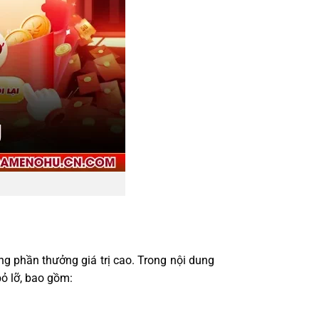
g phần thưởng giá trị cao. Trong nội dung
ỏ lỡ, bao gồm: