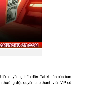
hiều quyền lợi hấp dẫn. Tài khoản của bạn
ần thưởng độc quyền cho thành viên VIP có