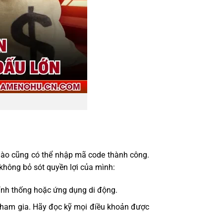
nào cũng có thể nhập mã code thành công.
không bỏ sót quyền lợi của mình:
hính thống hoặc ứng dụng di động.
tham gia. Hãy đọc kỹ mọi điều khoản được