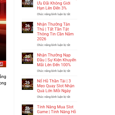
Sắc
90%
Ưu Đãi Không Giới
Th7
Màu
Tỷ
Hạn Lên Đến 3%
|
Lệ
Chức năng bình luận bị tắt
ở
3
Thắng
Hoàn
Tính
Lớn
Trả
Năng
Nhận Thưởng Tân
26
Cược
Độc
Thủ | Tất Tần Tật
Th7
Thua
Đáo
Thông Tin Cần Nắm
|
Không
2026
Ưu
Thể
Đãi
Chức năng bình luận bị tắt
Bỏ
ở
Không
Lỡ
Nhận
Giới
Thưởng
Nhận Thưởng Nạp
26
Hạn
Tân
Đầu | Sự Kiện Khuyến
Th7
Lên
Thủ
Mãi Lên Đến 100%
Đến
|
Chức năng bình luận bị tắt
3%
ở
Tất
Nhận
Tần
đẳng
Thưởng
Tật
Nổ Hũ Thần Tài | 3
26
rong
Nạp
Thông
Mẹo Quay Slot Nhận
Th7
Đầu
Tin
Quà Lớn Mỗi Ngày
|
Cần
Chức năng bình luận bị tắt
ở
Sự
Nắm
Nổ
Kiện
2026
Hũ
Khuyến
Tính Năng Mua Slot
26
Thần
Mãi
Game | Tính Năng Hỗ
Th7
Tài
Lên