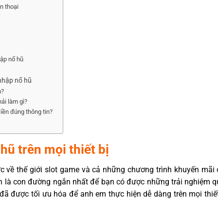
n thoại
hập nổ hũ
nhập nổ hũ
n?
ải làm gì?
điền đúng thông tin?
ũ trên mọi thiết bị
ức về thế giới slot game và cả những chương trình khuyến mãi
h là con đường ngắn nhất để bạn có được những trải nghiệm 
 đã được tối ưu hóa để anh em thực hiện dễ dàng trên mọi thiết