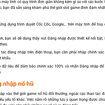
 máy tính có quy trình đơn giản không kém gì so với các bước 
ác, bạn đã sẵn sàng khám phá thế giới slot game đình đám nhất
ng dụng trình duyệt Cốc Cốc, Google,.. trên máy tính để truy
nh, bạn sẽ dễ dàng thấy nút Đăng nhập được thiết kế nổi bật,
theo.
 tác đăng nhập trên điện thoại, bạn cần phải nhập chính xác
t khẩu.
 bộ dữ liệu để đảm bảo chính xác 100% và nhấn Đăng nhập để
.
g nhập nổ hũ
 cập vào thế giới game nổ hũ đổi thưởng, ngoài các thao tác 
ều yếu tố khác. Việc nắm rõ những lưu ý quan trọng được chi