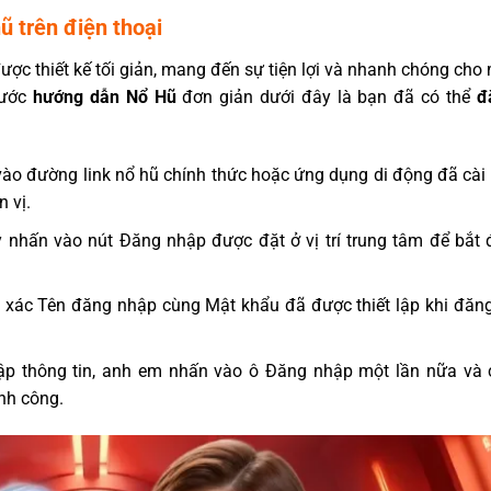
 trên điện thoại
được thiết kế tối giản, mang đến sự tiện lợi và nhanh chóng cho
bước
hướng dẫn Nổ Hũ
đơn giản dưới đây là bạn đã có thể
đ
vào đường link nổ hũ chính thức hoặc ứng dụng di động đã cài
 vị.
y nhấn vào nút Đăng nhập được đặt ở vị trí trung tâm để bắt
 xác Tên đăng nhập cùng Mật khẩu đã được thiết lập khi đăn
hập thông tin, anh em nhấn vào ô Đăng nhập một lần nữa và
ành công.