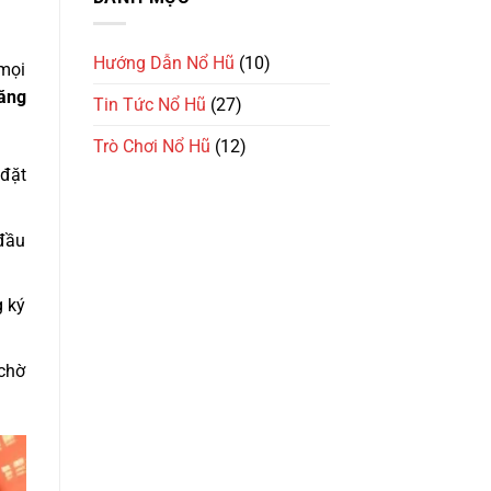
Tính
Vàng
2026
|
3
Hướng Dẫn Nổ Hũ
(10)
 mọi
Khung
Giờ
ăng
Tin Tức Nổ Hũ
(27)
Săn
Thưởng
Hot
Trò Chơi Nổ Hũ
(12)
Tại
 đặt
Cổng
Game
 đầu
g ký
 chờ