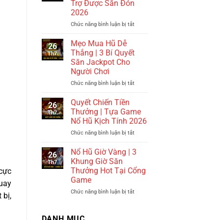
Trợ Được Săn Đón
|
Đến
2026
3
100%
Mẹo
Chức năng bình luận bị tắt
ở
Quay
Tính
Slot
Năng
Mẹo Mua Hũ Dễ
26
Nhận
Mua
Thắng | 3 Bí Quyết
Th7
Quà
Slot
Săn Jackpot Cho
Lớn
Game
Người Chơi
Mỗi
|
Ngày
Tính
Chức năng bình luận bị tắt
ở
Năng
Mẹo
Hỗ
Mua
Quyết Chiến Tiền
26
Trợ
Hũ
Thưởng | Tựa Game
Th7
Được
Dễ
Nổ Hũ Kịch Tính 2026
Săn
Thắng
Chức năng bình luận bị tắt
Đón
ở
|
2026
Quyết
3
Chiến
Bí
Nổ Hũ Giờ Vàng | 3
26
Tiền
Quyết
Khung Giờ Săn
Th7
Thưởng
Săn
Thưởng Hot Tại Cổng
 cực
|
Jackpot
Game
quay
Tựa
Cho
Game
Chức năng bình luận bị tắt
Người
ở
 bị,
Nổ
Chơi
Nổ
Hũ
Hũ
Kịch
Giờ
DANH MỤC