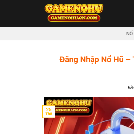
Bỏ
qua
nội
dung
NỔ
Đăng Nhập Nổ Hũ – 
ĐĂ
25
Th8