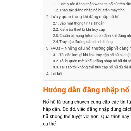
Các bước đăng nhập website nổ hũ trên điệ
Thao tác đăng nhập nổ hũ trên máy tính
Lưu ý quan trọng khi đăng nhập nổ hũ
Bảo mật thông tin tài khoản
Kiểm tra thiết bị khi truy cập
Chuẩn bị mạng Internet ổn định khi đăng n
Truy cập đường dẫn chính thống
FAQs – Những câu hỏi thường gặp về đăng 
Tôi cần làm gì khi link truy cập nổ hũ bị chặ
Tôi bị quên mật khẩu đăng nhập nổ hũ thì ph
Tại sao tôi không thể truy cập nổ hũ dù đã 
Lời kết
Hướng dẫn đăng nhập nổ h
Nổ hũ là trang chuyên cung cấp các tin t
hấp dẫn. Do đó, việc đăng nhập đúng các
hũ không thể tuyệt vời hơn. Quá trình này
cụ thể: