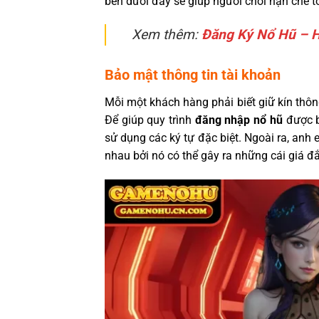
bên dưới đây sẽ giúp người chơi hạn chế tố
Xem thêm:
Đăng Ký Nổ Hũ – H
Bảo mật thông tin tài khoản
Mỗi một khách hàng phải biết giữ kín thông
Để giúp quy trình
đăng nhập nổ hũ
được b
sử dụng các ký tự đặc biệt. Ngoài ra, an
nhau bởi nó có thể gây ra những cái giá đắ