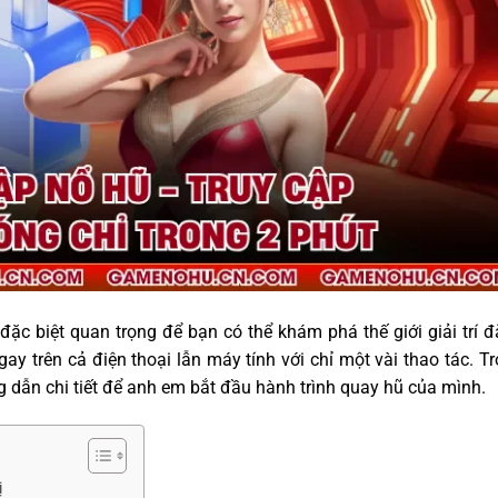
đặc biệt quan trọng để bạn có thể khám phá thế giới giải trí 
ay trên cả điện thoại lẫn máy tính với chỉ một vài thao tác. T
 dẫn chi tiết để anh em bắt đầu hành trình quay hũ của mình.
ị