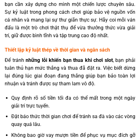
bạn cần xây dựng cho mình một chiến lược chuyên sâu.
Sự kỷ luật trong phong cách chơi giúp bảo vệ nguồn vốn
cá nhân và mang lại sự thư giãn thực sự. Hãy coi mỗi ván
đấu là một trò chơi thật thụ để vừa thưởng thức vừa giải
trí, giữ được bình tĩnh và tập trung cao độ nhất.
Thiết lập kỷ luật thép về thời gian và ngân sách
Để tránh
những lỗi khiến bạn thua khi chơi slot
, bạn phải
tuân thủ hạn mức thắng và thua đã đặt ra. Việc biết dừng
lại đúng lúc giai đoạn đang thắng giúp bạn bảo toàn lợi
nhuận và tránh được sự tham lam vô độ.
Quy định rõ số tiền tối đa có thể mất trong một ngày
giải trí trực tuyến.
Đặt báo thức thời gian chơi để tránh sa đà vào các vòng
quay quá lâu.
Không bao giờ vay mượn tiền để phục vụ mục đích gỡ