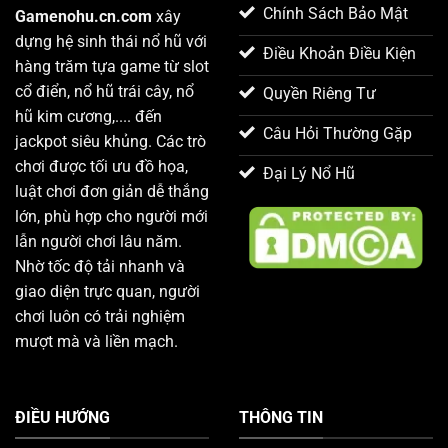
Chính Sách Bảo Mật
Gamenohu.cn.com
xây
dựng hệ sinh thái nổ hũ với
Điều Khoản Điều Kiện
hàng trăm tựa game từ slot
cổ điển, nổ hũ trái cây, nổ
Quyền Riêng Tư
hũ kim cương,.... đến
Câu Hỏi Thường Gặp
jackpot siêu khủng. Các trò
chơi được tối ưu đồ họa,
Đại Lý Nổ Hũ
luật chơi đơn giản dễ thắng
lớn, phù hợp cho người mới
lẫn người chơi lâu năm.
Nhờ tốc độ tải nhanh và
giao diện trực quan, người
chơi luôn có trải nghiệm
mượt mà và liền mạch.
ĐIỀU HƯỚNG
THÔNG TIN