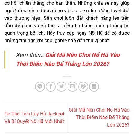
cơ hội chiến thắng cho bản thân. Những chia sẻ này giúp
người đọc tránh được rủi ro và tạo ra sự tin tưởng tuyệt đối
vào thương hiệu. Sân chơi luôn đặt khách hàng lên trên
đầu để phục vụ và tạo ra niềm tin bằng những thông tin
quan trọng bổ ích. Hãy truy cập ngay Nổ Hũ để có được
những trải nghiệm chơi game hấp dẫn thú vị nhất.
Xem thêm:
Giải Mã Nên Chơi Nổ Hũ Vào
Thời Điểm Nào Để Thắng Lớn 2026?
Giải Mã Nên Chơi Nổ Hũ Vào
Cơ Chế Tích Lũy Hũ Jackpot
Thời Điểm Nào Để Thắng
Và Bí Quyết Nổ Hũ Mới Nhất
Lớn 2026?