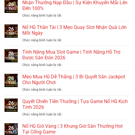
Thưởng
Nhận Thưởng Nạp Đầu | Sự Kiện Khuyến Mãi Lên
Đãi
Thể
26
Tân
Không
Đến 100%
Bỏ
Th7
Thủ
Giới
Lỡ
Chức năng bình luận bị tắt
ở
|
Hạn
Nhận
Tất
Lên
Thưởng
Nổ Hũ Thần Tài | 3 Mẹo Quay Slot Nhận Quà Lớn
Tần
Đến
26
Nạp
Tật
Mỗi Ngày
3%
Th7
Đầu
Thông
Chức năng bình luận bị tắt
ở
|
Tin
Nổ
Sự
Cần
Hũ
Tính Năng Mua Slot Game | Tính Năng Hỗ Trợ
Kiện
Nắm
26
Thần
Khuyến
Được Săn Đón 2026
2026
Th7
Tài
Mãi
Chức năng bình luận bị tắt
ở
|
Lên
Tính
3
Đến
Năng
Mẹo Mua Hũ Dễ Thắng | 3 Bí Quyết Săn Jackpot
Mẹo
100%
26
Mua
Quay
Cho Người Chơi
Th7
Slot
Slot
Chức năng bình luận bị tắt
ở
Game
Nhận
Mẹo
|
Quà
Mua
Quyết Chiến Tiền Thưởng | Tựa Game Nổ Hũ Kịch
Tính
Lớn
26
Hũ
Năng
Tính 2026
Mỗi
Th7
Dễ
Hỗ
Ngày
Chức năng bình luận bị tắt
ở
Thắng
Trợ
Quyết
|
Được
Chiến
Nổ Hũ Giờ Vàng | 3 Khung Giờ Săn Thưởng Hot
3
Săn
26
Tiền
Bí
Tại Cổng Game
Đón
Th7
Thưởng