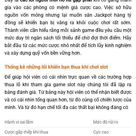
gia vào các phòng có mệnh giá cược cao. Việc sở hữu
nguồn vốn mỏng nhưng lại muốn săn Jackpot hàng tỷ
đồng sẽ khiến bạn bị văng ra khỏi cuộc chơi rất sớm.
Thành viên cần hiểu rằng mỗi sảnh game đều yêu cầu một
mức duy trì ngân sách tối thiểu để chờ đợi thời điểm. Hãy
bắt đầu từ các mức cược nhỏ nhất để tích lũy kinh nghiệm
và xây dựng quỹ vốn bền vững hơn.
Thống kê những lỗi khiến bạn thua khi chơi slot
Để giúp hội viên có cái nhìn trực quan về các trường hợp
thua lỗ khi tham gia game slot này chúng tôi đã lập ra
bảng đánh giá. Từ bảng này hội viên có thể nhận biết được
và có cái nhìn tổng quan hơn, từ đó củng cố chiến lược của
mình. Và từ đó hạn chế tối đa các thất bại không đáng có
Hành vi sai lầm
Mức độ rủi ro
Cược gấp thếp khi thua
Cực cao