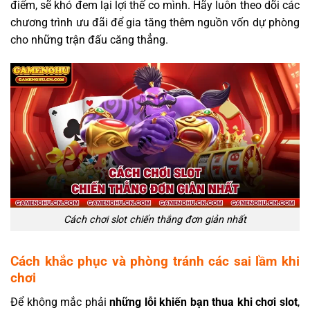
điểm, sẽ khó đem lại lợi thế co mình. Hãy luôn theo dõi các
chương trình ưu đãi để gia tăng thêm nguồn vốn dự phòng
cho những trận đấu căng thẳng.
Cách chơi slot chiến thắng đơn giản nhất
Cách khắc phục và phòng tránh các sai lầm khi
chơi
Để không mắc phải
những lỗi khiến bạn thua khi chơi slot
,